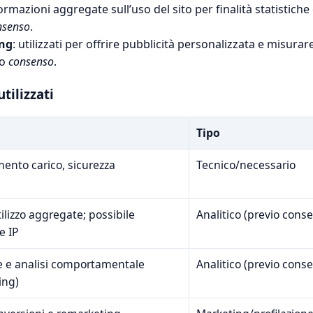
ormazioni aggregate sull’uso del sito per finalità statistich
nsenso
.
ing
: utilizzati per offrire pubblicità personalizzata e misurar
no
consenso
.
tilizzati
Tipo
mento carico, sicurezza
Tecnico/necessario
tilizzo aggregate; possibile
Analitico (previo cons
e IP
e e analisi comportamentale
Analitico (previo cons
ing)