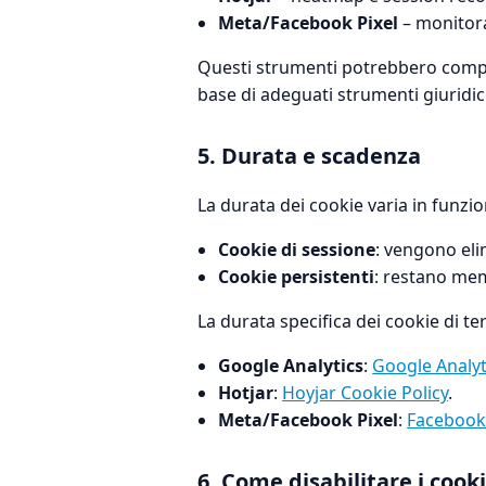
Meta/Facebook Pixel
– monitora
Questi strumenti potrebbero com
base di adeguati strumenti giuridic
5. Durata e scadenza
La durata dei cookie varia in funzio
Cookie di sessione
: vengono eli
Cookie persistenti
: restano mem
La durata specifica dei cookie di ter
Google Analytics
:
Google Analyt
Hotjar
:
Hoyjar Cookie Policy
.
Meta/Facebook Pixel
:
Facebook 
6. Come disabilitare i cook