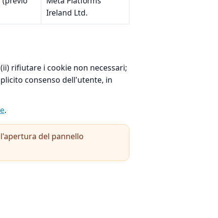
 (previo
Meta Platforms
Ireland Ltd.
(ii) rifiutare i cookie non necessari;
splicito consenso dell'utente, in
ie
.
ll'apertura del pannello