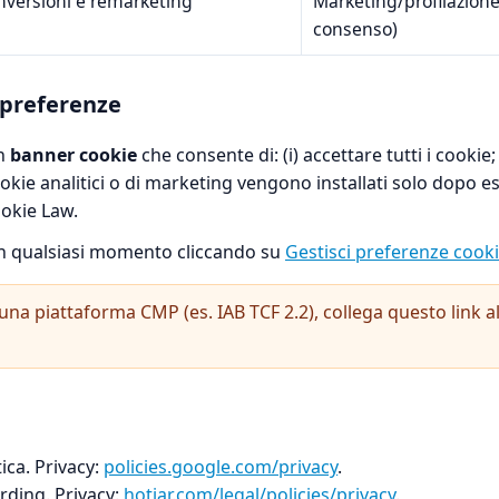
nversioni e remarketing
Marketing/profilazione
consenso)
 preferenze
un
banner cookie
che consente di: (i) accettare tutti i cookie; 
cookie analitici o di marketing vengono installati solo dopo e
ookie Law.
in qualsiasi momento cliccando su
Gestisci preferenze cook
una piattaforma CMP (es. IAB TCF 2.2), collega questo link a
tica. Privacy:
policies.google.com/privacy
.
rding. Privacy:
hotjar.com/legal/policies/privacy
.