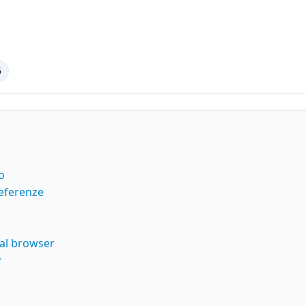
5
o
eferenze
dal browser
y